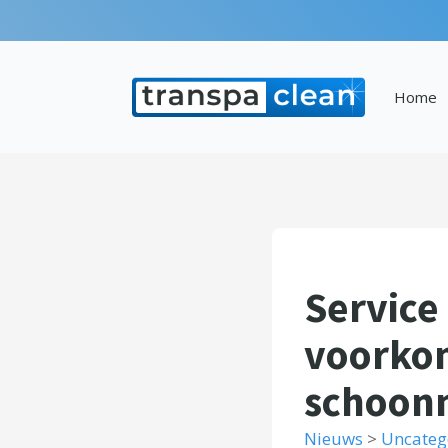
Home
Service
voorko
schoon
Nieuws
>
Uncateg