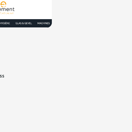
rdt
nmaken een stuk
uss