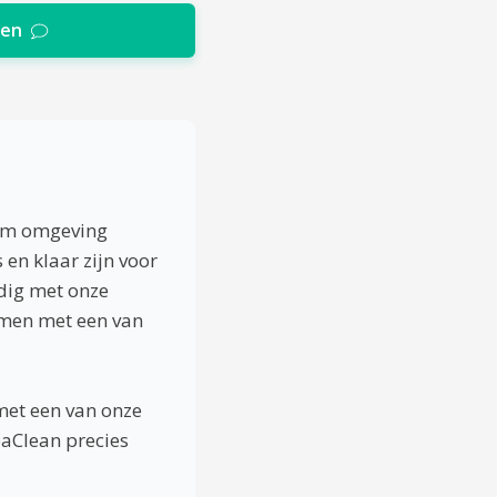
ten
orm omgeving
en klaar zijn voor
ndig met onze
samen met een van
met een van onze
paClean precies