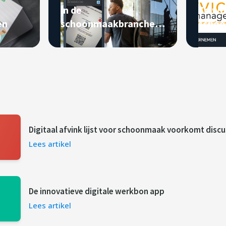
in de
Zo wo
en
schoonmaakbranche:
schoo
zo lukt
leu
Digitaal afvink lijst voor schoonmaak voorkomt disc
Lees artikel
De innovatieve digitale werkbon app
Lees artikel