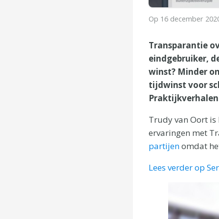
Op
16 december 202
Transparantie ov
eindgebruiker, 
winst? Minder o
tijdwinst voor s
Praktijkverhalen
Trudy van Oort is
ervaringen met Tr
partijen
omdat het 
Lees verder op S