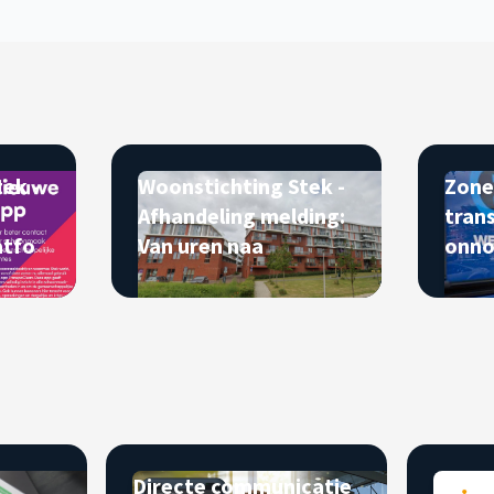
ek -
Woonstichting Stek -
Zone
Afhandeling melding:
tran
atfo
Van uren naa
onno
sch
Directe communicatie
Servi