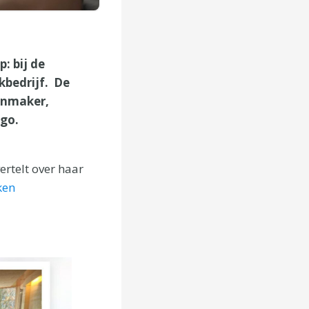
: bij de
kbedrijf. De
onmaker,
ago.
rtelt over haar
ken