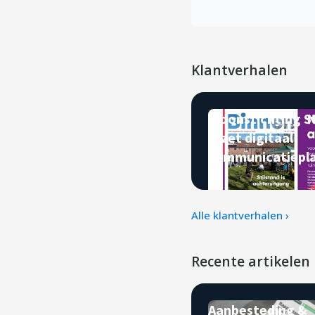
Klantverhalen
Woonstichting St
Inzet digitaal
communicatiepl
Alle klantverhalen ›
Recente artikelen
Aanbesteding &