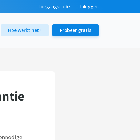
Toegangscode
Inloggen
Hoe werkt het?
Probeer gratis
antie
 onnodige