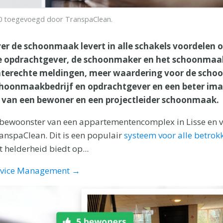
0
toegevoegd door
TranspaClean
.
er de schoonmaak levert in alle schakels voordelen op
de opdrachtgever, de schoonmaker en het schoonmaa
nterechte meldingen, meer waardering voor de scho
choonmaakbedrijf en opdrachtgever en een beter im
 van een bewoner en een projectleider schoonmaak.
 bewoonster van een appartementencomplex in Lisse en ve
anspaClean. Dit is een populair
systeem voor alle betrok
helderheid biedt op...
ervice Management →