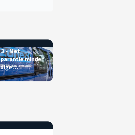
 3 - Met
sparantie minder
dige
oonmaakm
ce Management -