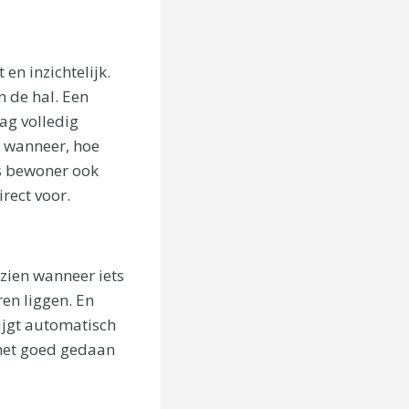
n inzichtelijk.
 de hal. Een
ag volledig
 wanneer, hoe
ls bewoner ook
rect voor.
k zien wanneer iets
en liggen. En
ijgt automatisch
f het goed gedaan