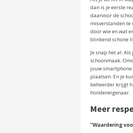
dan is je eerste r
daarvoor de schoo
misverstanden te 
door wie en wat er
blinkend schone lif
Je snap het al: Al
schoonmaak. Omda
jouw smartphone d
plaatsen. En je ku
beheerder krijgt 
hondeneigenaar.
Meer resp
“Waardering voo