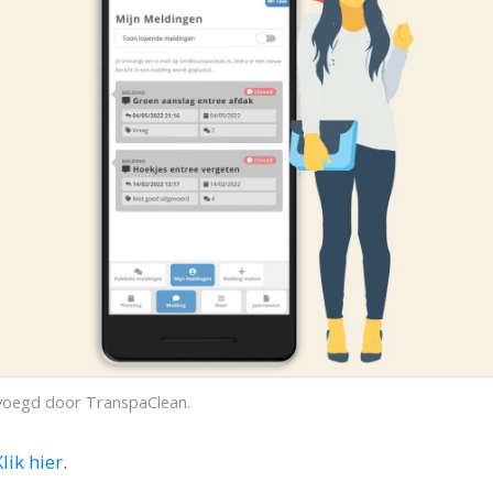
voegd door
TranspaClean
.
Klik hier
.