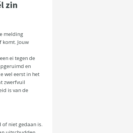
l zin
de melding
f komt. Jouw
een ei tegen de
s opgeruimd en
e wel eerst in het
t zwerfvuil
eid is van de
 of niet gedaan is.
taan uitschudden