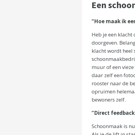
Een schoo
“Hoe maak ik ee
Heb je een klacht
doorgeven. Belang
klacht wordt heel
schoonmaakbedrijf
muur of een vieze 
daar zelf een fotoo
rooster naar de be
opruimen helemaal 
bewoners zelf.
“Direct feedback
Schoonmaak is nu e
Als je de lift in 