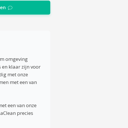
ten
orm omgeving
en klaar zijn voor
ndig met onze
samen met een van
met een van onze
paClean precies