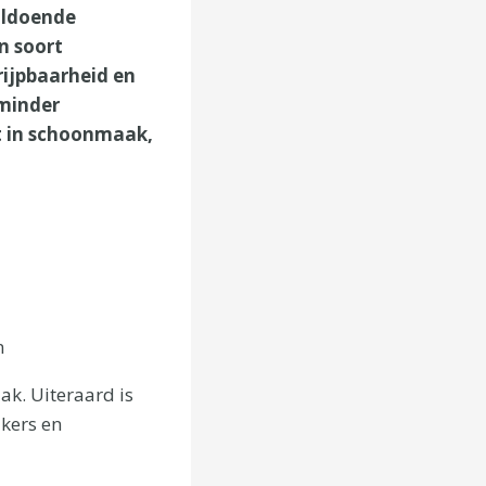
oldoende
n soort
rijpbaarheid en
 minder
t in schoonmaak,
n
k. Uiteraard is
ikers en