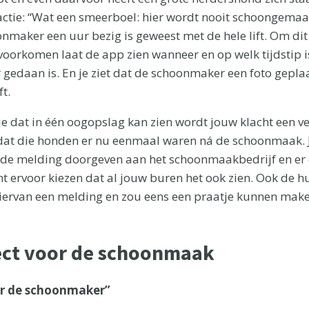
eactie: “Wat een smeerboel: hier wordt nooit schoongemaak
nmaker een uur bezig is geweest met de hele lift. Om dit
voorkomen laat de app zien wanneer en op welk tijdstip
 gedaan is. En je ziet dat de schoonmaker een foto geplaa
t.
s je dat in één oogopslag kan zien wordt jouw klacht een 
t die honden er nu eenmaal waren ná de schoonmaak. Je
e melding doorgeven aan het schoonmaakbedrijf en er e
nt ervoor kiezen dat al jouw buren het ook zien. Ook de h
hiervan een melding en zou eens een praatje kunnen mak
ect voor de schoonmaak
r de schoonmaker”