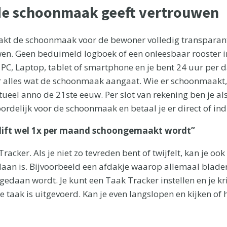
 de schoonmaak geeft vertrouwen
t de schoonmaak voor de bewoner volledig transparant e
wen. Geen beduimeld logboek of een onleesbaar rooster in
PC, Laptop, tablet of smartphone en je bent 24 uur per d
 alles wat de schoonmaak aangaat. Wie er schoonmaakt,
tueel anno de 21ste eeuw. Per slot van rekening ben je a
ordelijk voor de schoonmaak en betaal je er direct of indi
ie lift wel 1x per maand schoongemaakt wordt”
racker. Als je niet zo tevreden bent of twijfelt, kan je oo
daan is. Bijvoorbeeld een afdakje waarop allemaal blader
edaan wordt. Je kunt een Taak Tracker instellen en je kr
de taak is uitgevoerd. Kan je even langslopen en kijken o