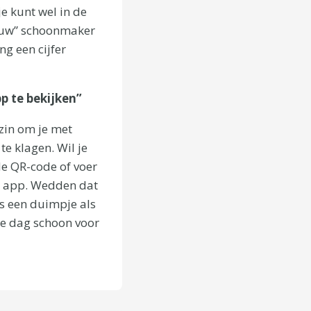
je kunt wel in de
jouw” schoonmaker
g een cijfer
p te bekijken”
zin om je met
e klagen. Wil je
de QR-code of voer
an app. Wedden dat
ns een duimpje als
re dag schoon voor