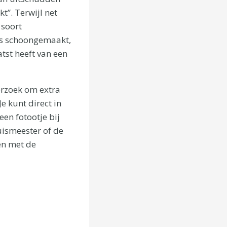
t”. Terwijl net
 soort
 is schoongemaakt,
tst heeft van een
verzoek om extra
 kunt direct in
en fotootje bij
uismeester of de
en met de