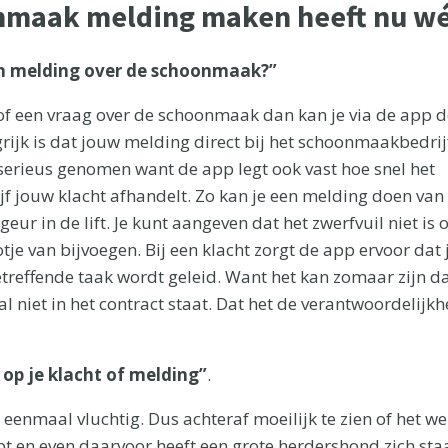
nmaak melding maken heeft nu wé
n melding over de schoonmaak?”
 of een vraag over de schoonmaak dan kan je via de app 
rijk is dat jouw melding direct bij het schoonmaakbedrij
 serieus genomen want de app legt ook vast hoe snel het
 jouw klacht afhandelt. Zo kan je een melding doen van 
geur in de lift. Je kunt aangeven dat het zwerfvuil niet i
tje van bijvoegen. Bij een klacht zorgt de app ervoor dat j
treffende taak wordt geleid. Want het kan zomaar zijn da
niet in het contract staat. Dat het de verantwoordelijkh
 op je klacht of melding”
.
enmaal vluchtig. Dus achteraf moeilijk te zien of het wel
stapt en even daarvoor heeft een grote herdershond zich s