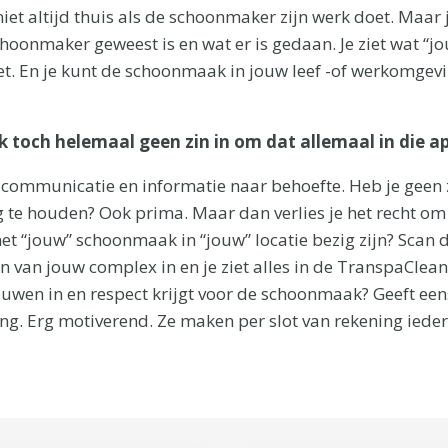
niet altijd thuis als de schoonmaker zijn werk doet. Maar 
choonmaker geweest is en wat er is gedaan. Je ziet wat “
t. En je kunt de schoonmaak in jouw leef -of werkomgevin
k toch helemaal geen zin in om dat allemaal in die ap
 communicatie en informatie naar behoefte. Heb je geen 
te houden? Ook prima. Maar dan verlies je het recht om t
et “jouw” schoonmaak in “jouw” locatie bezig zijn? Scan 
n van jouw complex in en je ziet alles in de TranspaCle
rouwen in en respect krijgt voor de schoonmaak? Geeft ee
ing. Erg motiverend. Ze maken per slot van rekening iede