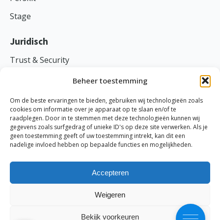
Stage
Juridisch
Trust & Security
Voorwaarden
Beheer toestemming
Privacy
Om de beste ervaringen te bieden, gebruiken wij technologieën zoals
cookies om informatie over je apparaat op te slaan en/of te
raadplegen. Door in te stemmen met deze technologieën kunnen wij
gegevens zoals surfgedrag of unieke ID's op deze site verwerken. Als je
geen toestemming geeft of uw toestemming intrekt, kan dit een
TranspaClean ©
2026
nadelige invloed hebben op bepaalde functies en mogelijkheden.
Ethische code
-
Cookies
-
Disclaimer
-
Probleem melden
KVK: 69870691 | BTW: NL858045734B01
Accepteren
Weigeren
Bekijk voorkeuren