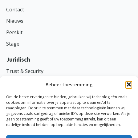
Contact
Nieuws
Perskit
Stage
Juridisch
Trust & Security
Voorwaarden
Beheer toestemming
Privacy
Om de beste ervaringen te bieden, gebruiken wij technologieën zoals
cookies om informatie over je apparaat op te slaan en/of te
raadplegen. Door in te stemmen met deze technologieën kunnen wij
gegevens zoals surfgedrag of unieke ID's op deze site verwerken. Als je
geen toestemming geeft of uw toestemming intrekt, kan dit een
TranspaClean ©
2026
nadelige invloed hebben op bepaalde functies en mogelijkheden.
Ethische code
-
Cookies
-
Disclaimer
-
Probleem melden
KVK: 69870691 | BTW: NL858045734B01