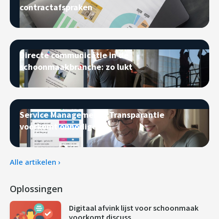
contractafspraken
Directe communicatie in de
schoonmaakbranche: zo lukt
Service Management - Transparantie
voorkomt onnodige s
Alle artikelen ›
Oplossingen
Digitaal afvink lijst voor schoonmaak
voorkomt discuss