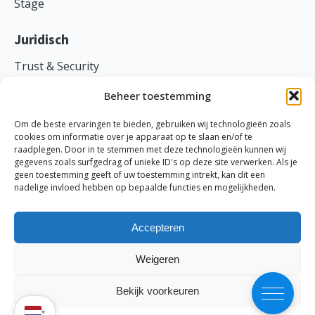
Stage
Juridisch
Trust & Security
Voorwaarden
Beheer toestemming
Privacy
Om de beste ervaringen te bieden, gebruiken wij technologieën zoals
cookies om informatie over je apparaat op te slaan en/of te
raadplegen. Door in te stemmen met deze technologieën kunnen wij
gegevens zoals surfgedrag of unieke ID's op deze site verwerken. Als je
geen toestemming geeft of uw toestemming intrekt, kan dit een
TranspaClean ©
2026
nadelige invloed hebben op bepaalde functies en mogelijkheden.
Ethische code
-
Cookies
-
Disclaimer
-
Probleem melden
KVK: 69870691 | BTW: NL858045734B01
Accepteren
Weigeren
Bekijk voorkeuren
▾