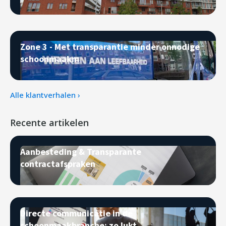
Zone 3 - Met transparantie minder onnodige
schoonmaakm
Alle klantverhalen ›
Recente artikelen
Aanbesteding & Transparante
contractafspraken
Directe communicatie in de
schoonmaakbranche: zo lukt