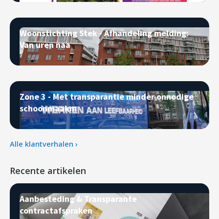
Woonstichting Stek - Afhandeling melding:
Van uren naa
Zone 3 - Met transparantie minder onnodige
schoonmaakm
Alle klantverhalen ›
Recente artikelen
Aanbesteding & Transparante
contractafspraken