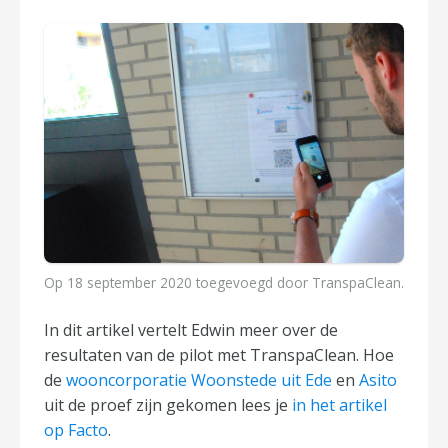
Op
18 september 2020
toegevoegd door
TranspaClean
.
In dit artikel vertelt Edwin meer over de
resultaten van de pilot met TranspaClean. Hoe
de
wooncorporatie Woonstede uit Ede
en
Asito
uit de proef zijn gekomen lees je
in het artikel
op Facto
.