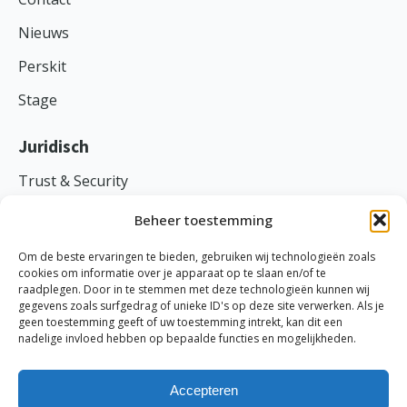
Nieuws
Perskit
Stage
Juridisch
Trust & Security
Voorwaarden
Beheer toestemming
Privacy
Om de beste ervaringen te bieden, gebruiken wij technologieën zoals
cookies om informatie over je apparaat op te slaan en/of te
raadplegen. Door in te stemmen met deze technologieën kunnen wij
gegevens zoals surfgedrag of unieke ID's op deze site verwerken. Als je
geen toestemming geeft of uw toestemming intrekt, kan dit een
TranspaClean ©
2026
nadelige invloed hebben op bepaalde functies en mogelijkheden.
Ethische code
-
Cookies
-
Disclaimer
-
Probleem melden
KVK: 69870691 | BTW: NL858045734B01
Accepteren