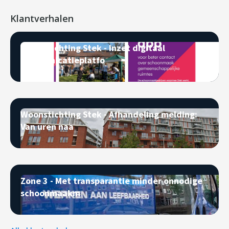
Klantverhalen
Woonstichting Stek - Inzet digitaal
communicatieplatfo
Woonstichting Stek - Afhandeling melding:
Van uren naa
Zone 3 - Met transparantie minder onnodige
schoonmaakm