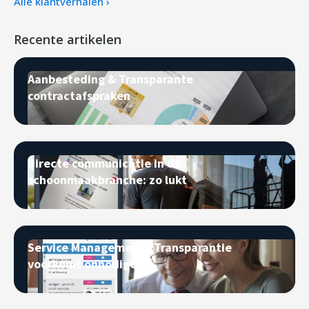
Alle klantverhalen ›
Recente artikelen
Aanbesteding & Transparante
contractafspraken
Directe communicatie in de
schoonmaakbranche: zo lukt
Service Management - Transparantie
voorkomt onnodige s