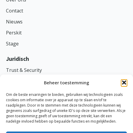
Contact
Nieuws
Perskit
Stage
Juridisch
Trust & Security
Voorwaarden
Beheer toestemming
Privacy
Om de beste ervaringen te bieden, gebruiken wij technologieën zoals
cookies om informatie over je apparaat op te slaan en/of te
raadplegen. Door in te stemmen met deze technologieën kunnen wij
gegevens zoals surfgedrag of unieke ID's op deze site verwerken. Als je
geen toestemming geeft of uw toestemming intrekt, kan dit een
TranspaClean ©
2026
nadelige invloed hebben op bepaalde functies en mogelijkheden.
Ethische code
-
Cookies
-
Disclaimer
-
Probleem melden
KVK: 69870691 | BTW: NL858045734B01