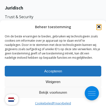
Juridisch
Trust & Security
Voorwaarden
Beheer toestemming
Privacy
Om de beste ervaringen te bieden, gebruiken wij technologieën zoals
cookies om informatie over je apparaat op te slaan en/of te
raadplegen. Door in te stemmen met deze technologieën kunnen wij
gegevens zoals surfgedrag of unieke ID's op deze site verwerken. Als je
geen toestemming geeft of uw toestemming intrekt, kan dit een
TranspaClean ©
2026
nadelige invloed hebben op bepaalde functies en mogelijkheden.
Ethische code
-
Cookies
-
Disclaimer
-
Probleem melden
KVK: 69870691 | BTW: NL858045734B01
Accepteren
Weigeren
Bekijk voorkeuren
▾
Cookiebeleid
Privacybeleid