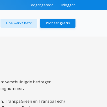
Toegangscode
Inloggen
Hoe werkt het?
Probeer gratis
 om verschuldigde bedragen
keningnummer.
n, TranspaGreen en TranspaTech)