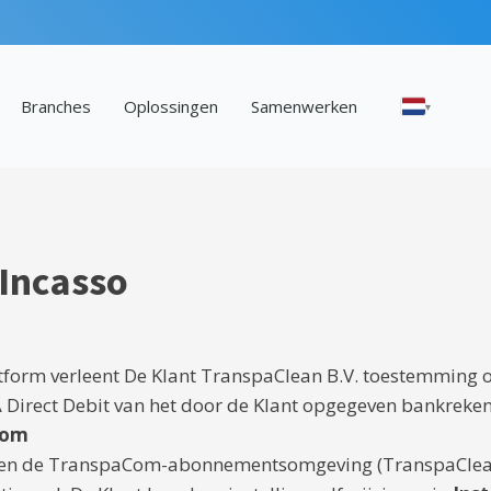
Branches
Oplossingen
Samenwerken
▾
Incasso
atform verleent De Klant TranspaClean B.V. toestemming
A Direct Debit van het door de Klant opgegeven bankre
Com
nnen de TranspaCom-abonnementsomgeving (TranspaClea