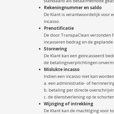
standaard als betaalmethode geacti
Rekeningnummer en saldo
De Klant is verantwoordelijk voor
incasso.
Prenotificatie
De door TranspaClean verzonden fac
incasseren bedrag en de geplande
Stornering
De Klant kan een geïncasseerd bed
de betalingsverplichtingen onverm
Mislukte incasso
Indien een incasso niet kan worden
a. een administratie- of herinneri
b. betaling per directe overschrijvi
c. de dienstverlening op te schorten
Wijziging of intrekking
De Klant kan de machtiging voor to