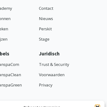
ademy
Contact
onnen
Nieuws
eken
Perskit
ijzen
Stage
bels
Juridisch
anspaCom
Trust & Security
anspaClean
Voorwaarden
anspaGreen
Privacy