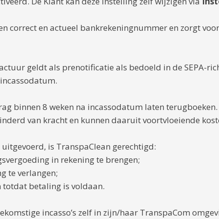
veerd. De Klant kan deze instelling zelf wijzigen via
Ins
 een correct en actueel bankrekeningnummer en zorgt voo
tuur geldt als prenotificatie als bedoeld in de SEPA-rich
 incassodatum.
rag binnen 8 weken na incassodatum laten terugboeken. 
inderd van kracht en kunnen daaruit voortvloeiende kost
 uitgevoerd, is TranspaClean gerechtigd:
ngsvergoeding in rekening te brengen;
ng te verlangen;
 totdat betaling is voldaan.
ekomstige incasso’s zelf in zijn/haar TranspaCom omgevi